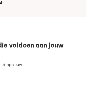
d
die voldoen aan jouw
 het opnieuw