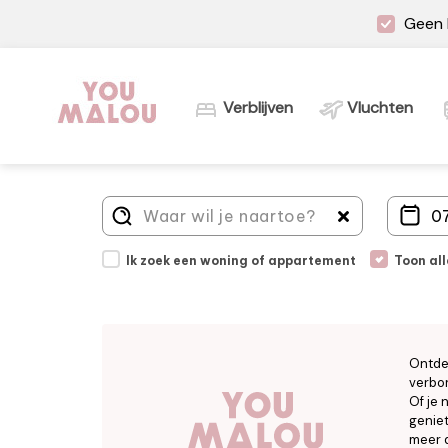
Geen 
Verblijven
Vluchten
Ik zoek een woning of appartement
Toon al
Ontde
verbor
Of je 
geniet
meer d