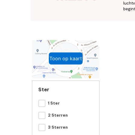
luchtv
begint
Toon op kaart
Ster
1 Ster
2 Sterren
3 Sterren