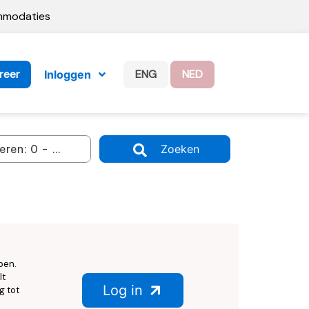
ommodaties
reer
ENG
NED
Inloggen
Zoeken
ben.
lt
Log in
g tot