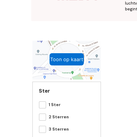
luchtv
begint
Toon op kaart
Ster
1 Ster
2 Sterren
3 Sterren