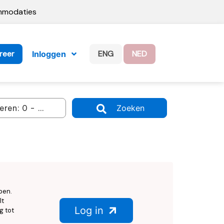
ommodaties
reer
ENG
NED
Inloggen
Zoeken
ben.
lt
Log in
g tot