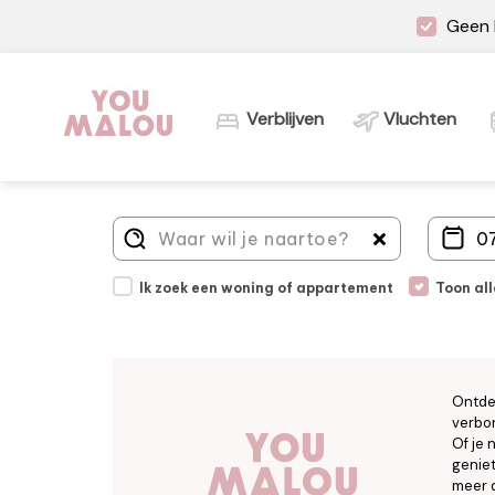
Geen 
Verblijven
Vluchten
Ik zoek een woning of appartement
Toon al
Ontde
verbor
Of je 
geniet
meer d