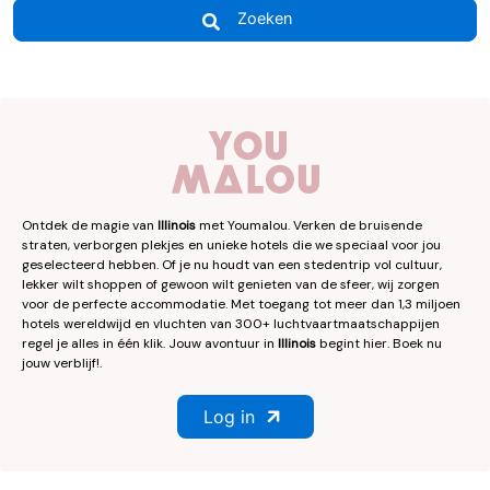
Zoeken
Ontdek de magie van
Illinois
met Youmalou. Verken de bruisende
straten, verborgen plekjes en unieke hotels die we speciaal voor jou
geselecteerd hebben. Of je nu houdt van een stedentrip vol cultuur,
lekker wilt shoppen of gewoon wilt genieten van de sfeer, wij zorgen
voor de perfecte accommodatie. Met toegang tot meer dan 1,3 miljoen
hotels wereldwijd en vluchten van 300+ luchtvaartmaatschappijen
regel je alles in één klik. Jouw avontuur in
Illinois
begint hier. Boek nu
jouw verblijf!.
Log in