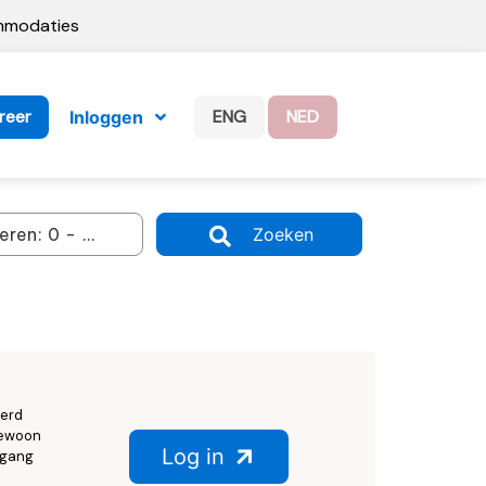
ommodaties
reer
ENG
NED
Inloggen
Zoeken
eerd
 gewoon
Log in
egang