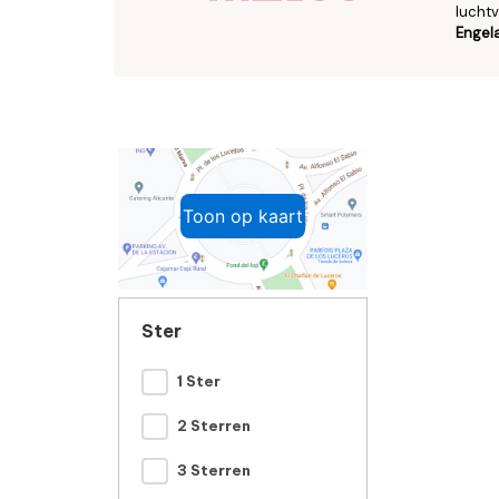
luchtv
Engel
Toon op kaart
Ster
1 Ster
2 Sterren
3 Sterren