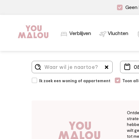
Geen 
Verblijven
Vluchten
Ik zoek een woning of appartement
Toon al
Ontde
strate
hebben
wilt g
tot me