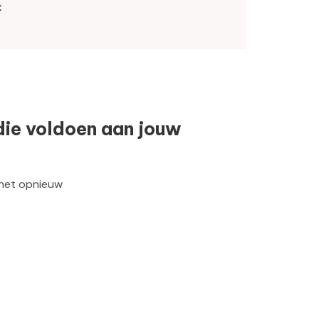
t
die voldoen aan jouw
 het opnieuw