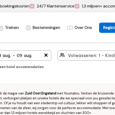
boekingskosten
24/7 Klantenservice
1,3 miljoen+ acc
Treinen
Bestemmingen
Over Ons
Regist
＋
leen hotel accommodaties
k de magie van
Zuid Oost Engeland
met Youmalou. Verken de bruisende
n, verborgen plekjes en unieke hotels die we speciaal voor jou geselect
. Of je nu houdt van een stedentrip vol cultuur, lekker wilt shoppen of
enieten van de sfeer, wij zorgen voor de perfecte accommodatie. Met to
er dan 1,3 miljoen hotels wereldwijd en vluchten van 300+