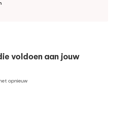
n
die voldoen aan jouw
 het opnieuw