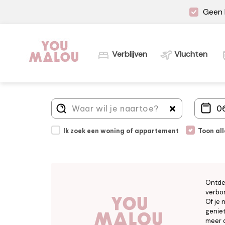
Geen 
Verblijven
Vluchten
Ik zoek een woning of appartement
Toon al
Ontde
verbor
Of je 
geniet
meer d