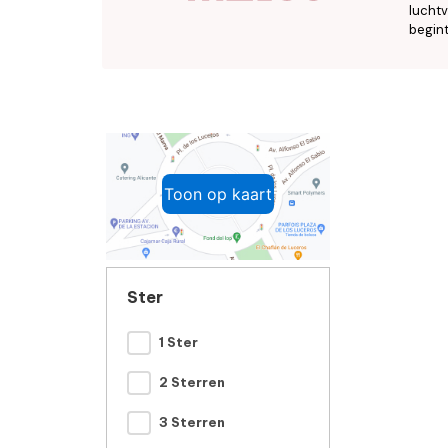
luchtv
begint
Toon op kaart
Ster
1 Ster
2 Sterren
3 Sterren