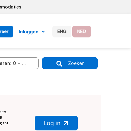
ommodaties
reer
ENG
NED
Inloggen
Zoeken
ben.
lt
Log in
g tot