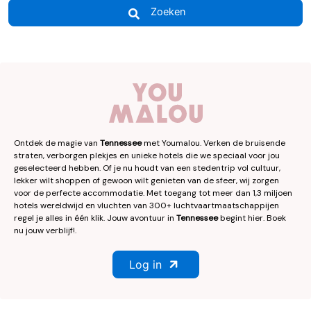
Zoeken
Ontdek de magie van
Tennessee
met Youmalou. Verken de bruisende
straten, verborgen plekjes en unieke hotels die we speciaal voor jou
geselecteerd hebben. Of je nu houdt van een stedentrip vol cultuur,
lekker wilt shoppen of gewoon wilt genieten van de sfeer, wij zorgen
voor de perfecte accommodatie. Met toegang tot meer dan 1,3 miljoen
hotels wereldwijd en vluchten van 300+ luchtvaartmaatschappijen
regel je alles in één klik. Jouw avontuur in
Tennessee
begint hier. Boek
nu jouw verblijf!.
Log in