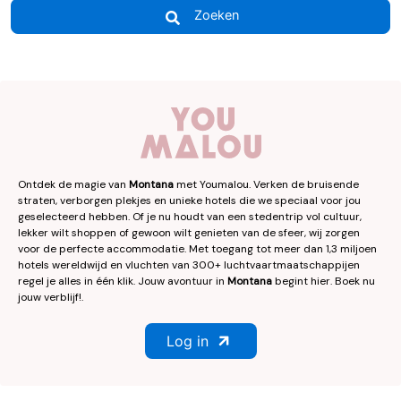
Zoeken
Ontdek de magie van
Montana
met Youmalou. Verken de bruisende
straten, verborgen plekjes en unieke hotels die we speciaal voor jou
geselecteerd hebben. Of je nu houdt van een stedentrip vol cultuur,
lekker wilt shoppen of gewoon wilt genieten van de sfeer, wij zorgen
voor de perfecte accommodatie. Met toegang tot meer dan 1,3 miljoen
hotels wereldwijd en vluchten van 300+ luchtvaartmaatschappijen
regel je alles in één klik. Jouw avontuur in
Montana
begint hier. Boek nu
jouw verblijf!.
Log in