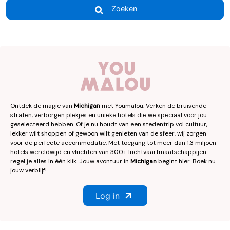
Zoeken
Ontdek de magie van
Michigan
met Youmalou. Verken de bruisende
straten, verborgen plekjes en unieke hotels die we speciaal voor jou
geselecteerd hebben. Of je nu houdt van een stedentrip vol cultuur,
lekker wilt shoppen of gewoon wilt genieten van de sfeer, wij zorgen
voor de perfecte accommodatie. Met toegang tot meer dan 1,3 miljoen
hotels wereldwijd en vluchten van 300+ luchtvaartmaatschappijen
regel je alles in één klik. Jouw avontuur in
Michigan
begint hier. Boek nu
jouw verblijf!.
Log in