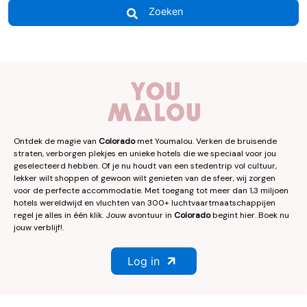
Zoeken
Ontdek de magie van
Colorado
met Youmalou. Verken de bruisende
straten, verborgen plekjes en unieke hotels die we speciaal voor jou
geselecteerd hebben. Of je nu houdt van een stedentrip vol cultuur,
lekker wilt shoppen of gewoon wilt genieten van de sfeer, wij zorgen
voor de perfecte accommodatie. Met toegang tot meer dan 1,3 miljoen
hotels wereldwijd en vluchten van 300+ luchtvaartmaatschappijen
regel je alles in één klik. Jouw avontuur in
Colorado
begint hier. Boek nu
jouw verblijf!.
Log in