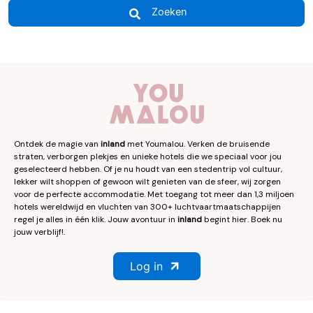
Zoeken
Ontdek de magie van
inland
met Youmalou. Verken de bruisende
straten, verborgen plekjes en unieke hotels die we speciaal voor jou
geselecteerd hebben. Of je nu houdt van een stedentrip vol cultuur,
lekker wilt shoppen of gewoon wilt genieten van de sfeer, wij zorgen
voor de perfecte accommodatie. Met toegang tot meer dan 1,3 miljoen
hotels wereldwijd en vluchten van 300+ luchtvaartmaatschappijen
regel je alles in één klik. Jouw avontuur in
inland
begint hier. Boek nu
jouw verblijf!.
Log in