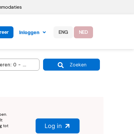
ommodaties
reer
ENG
NED
Inloggen
Zoeken
ben.
lt
Log in
g tot