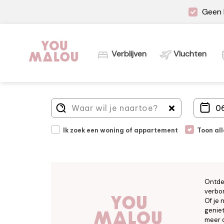
Geen 
Verblijven
Vluchten
Ik zoek een woning of appartement
Toon al
Ontde
verbor
Of je 
geniet
meer d