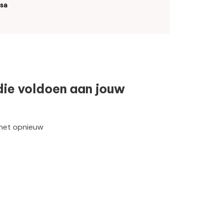
osa
die voldoen aan jouw
 het opnieuw