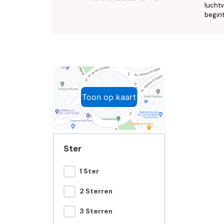
luchtv
begint
Toon op kaart
Ster
1 Ster
2 Sterren
3 Sterren