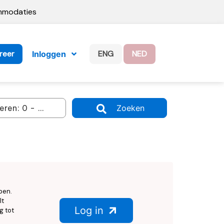
ommodaties
reer
ENG
NED
Inloggen
Zoeken
ben.
lt
Log in
g tot