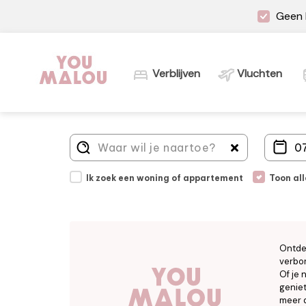
Geen 
Verblijven
Vluchten
Ik zoek een woning of appartement
Toon al
Ontde
verbor
Of je 
geniet
meer d