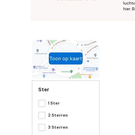
luchtv
hier. B
Toon op kaart
Ster
1 Ster
2 Sterren
3 Sterren