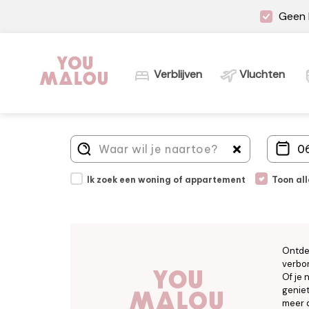
Geen 
Verblijven
Vluchten
Ik zoek een woning of appartement
Toon al
Ontde
verbor
Of je 
geniet
meer d