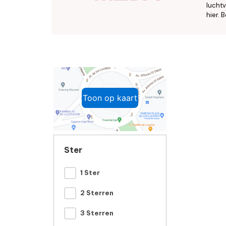
luchtv
hier. B
Toon op kaart
Ster
1 Ster
2 Sterren
3 Sterren