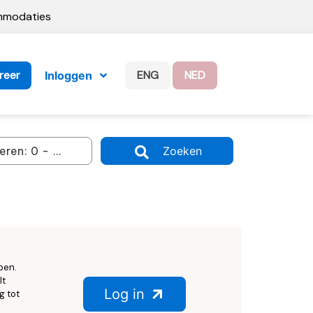
ommodaties
reer
ENG
NED
Inloggen
Zoeken
ben.
lt
Log in
g tot