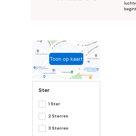
luchtv
begint
Toon op kaart
Ster
1 Ster
2 Sterren
3 Sterren