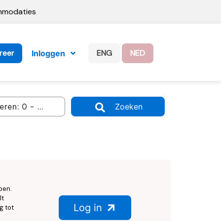
ommodaties
reer
ENG
NED
Inloggen
Zoeken
ben.
lt
Log in
g tot