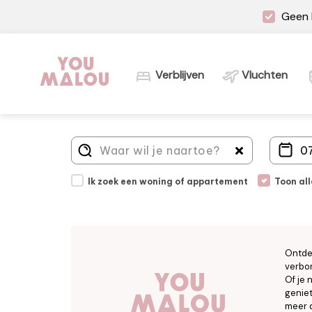
Geen 
Verblijven
Vluchten
Ik zoek een woning of appartement
Toon al
Ontde
verbor
Of je 
geniet
meer d