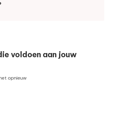
e
die voldoen aan jouw
 het opnieuw