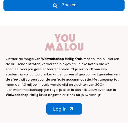
Zoeken
Ontdek de magie van
Woiwodschap Heilig Kruis
met Youmalou. Verken
de bruisende straten, verborgen plekjes en unieke hotels die we
speciaal voor jou geselecteerd hebben. Of je nu houdt van een
stedentrip vol cultuur, lekker wilt shoppen of gewoon wilt genieten van
de sfeer, wij zorgen voor de perfecte accommodatie. Met toegang tot
meer dan 1,3 miljoen hotels wereldwijd en vluchten van 300+
luchtvaartmaatschappijen regel je alles in één klik. Jouw avontuur in
Woiwodschap Heilig Kruis
begint hier. Boek nu jouw verblijf!.
Log in