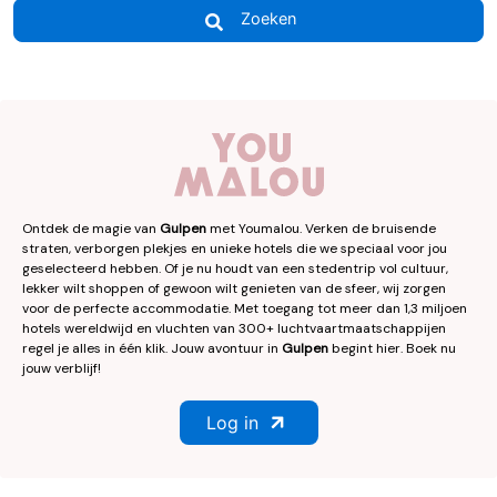
Zoeken
Ontdek de magie van
Gulpen
met Youmalou. Verken de bruisende
straten, verborgen plekjes en unieke hotels die we speciaal voor jou
geselecteerd hebben. Of je nu houdt van een stedentrip vol cultuur,
lekker wilt shoppen of gewoon wilt genieten van de sfeer, wij zorgen
voor de perfecte accommodatie. Met toegang tot meer dan 1,3 miljoen
hotels wereldwijd en vluchten van 300+ luchtvaartmaatschappijen
regel je alles in één klik. Jouw avontuur in
Gulpen
begint hier. Boek nu
jouw verblijf!
Log in