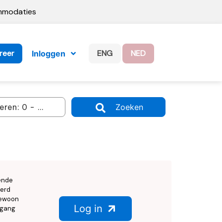
ommodaties
reer
ENG
NED
Inloggen
Zoeken
ende
eerd
 gewoon
Log in
egang