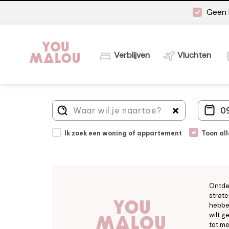
Geen 
Verblijven
Vluchten
Ik zoek een woning of appartement
Toon al
Ontde
strate
hebben
wilt g
tot me