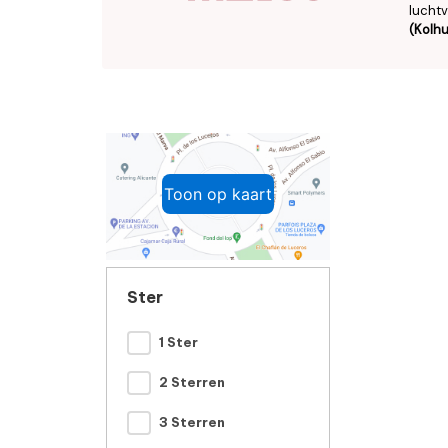
luchtv
(Kolh
Toon op kaart
Ster
1 Ster
2 Sterren
3 Sterren