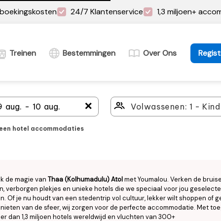
boekingskosten
24/7 Klantenservice
1,3 miljoen+ acc
Treinen
Bestemmingen
Over Ons
Regist
＋
leen hotel accommodaties
k de magie van
Thaa (Kolhumadulu) Atol
met Youmalou. Verken de bruis
n, verborgen plekjes en unieke hotels die we speciaal voor jou geselect
. Of je nu houdt van een stedentrip vol cultuur, lekker wilt shoppen of
enieten van de sfeer, wij zorgen voor de perfecte accommodatie. Met to
er dan 1,3 miljoen hotels wereldwijd en vluchten van 300+