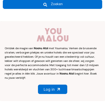
Zoeken
Ontdek de magie van
Noonu Atol
met Youmalou. Verken de bruisende
straten, verborgen plekjes en unieke hotels die we speciaal voor jou
geselecteerd hebben. Of je nu houdt van een stedentrip vol cultuur,
lekker wilt shoppen of gewoon wilt genieten van de sfeer, wij zorgen
voor de perfecte accommodatie. Met toegang tot meer dan 1,3 miljoen
hotels wereldwijd en vluchten van 300+ luchtvaartmaatschappijen
regel je alles in één klik. Jouw avontuur in
Noonu Atol
begint hier. Boek
nu jouw verblijf!.
Log in