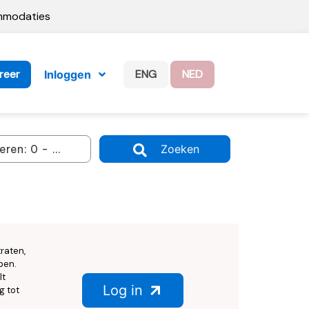
ommodaties
reer
ENG
NED
Inloggen
Zoeken
raten,
ben.
lt
Log in
g tot