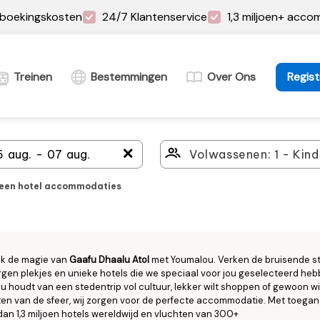
boekingskosten
24/7 Klantenservice
1,3 miljoen+ acc
Treinen
Bestemmingen
Over Ons
Regist
＋
leen hotel accommodaties
k de magie van
Gaafu Dhaalu Atol
met Youmalou. Verken de bruisende st
gen plekjes en unieke hotels die we speciaal voor jou geselecteerd heb
nu houdt van een stedentrip vol cultuur, lekker wilt shoppen of gewoon wi
en van de sfeer, wij zorgen voor de perfecte accommodatie. Met toegan
an 1,3 miljoen hotels wereldwijd en vluchten van 300+