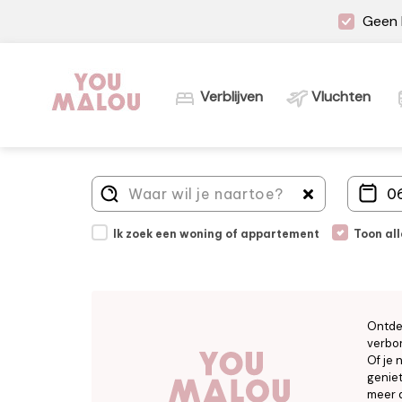
Geen 
Verblijven
Vluchten
Ik zoek een woning of appartement
Toon al
Ontde
verbor
Of je 
geniet
meer d