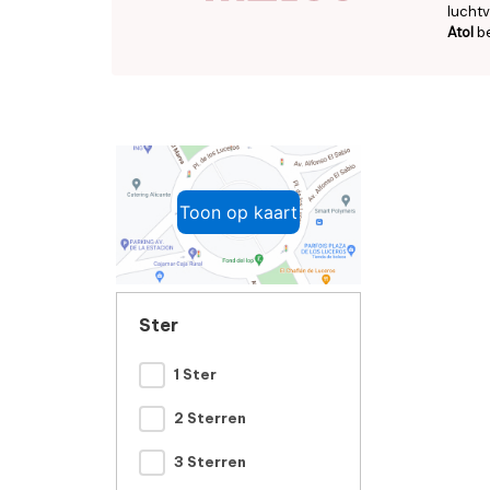
luchtv
Atol
be
Toon op kaart
Ster
1 Ster
2 Sterren
3 Sterren