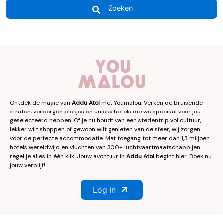
Zoeken
Ontdek de magie van
Addu Atol
met Youmalou. Verken de bruisende
straten, verborgen plekjes en unieke hotels die we speciaal voor jou
geselecteerd hebben. Of je nu houdt van een stedentrip vol cultuur,
lekker wilt shoppen of gewoon wilt genieten van de sfeer, wij zorgen
voor de perfecte accommodatie. Met toegang tot meer dan 1,3 miljoen
hotels wereldwijd en vluchten van 300+ luchtvaartmaatschappijen
regel je alles in één klik. Jouw avontuur in
Addu Atol
begint hier. Boek nu
jouw verblijf!.
Log in