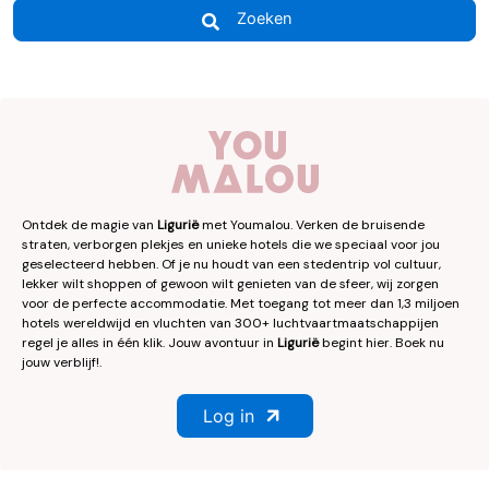
Zoeken
Ontdek de magie van
Ligurië
met Youmalou. Verken de bruisende
straten, verborgen plekjes en unieke hotels die we speciaal voor jou
geselecteerd hebben. Of je nu houdt van een stedentrip vol cultuur,
lekker wilt shoppen of gewoon wilt genieten van de sfeer, wij zorgen
voor de perfecte accommodatie. Met toegang tot meer dan 1,3 miljoen
hotels wereldwijd en vluchten van 300+ luchtvaartmaatschappijen
regel je alles in één klik. Jouw avontuur in
Ligurië
begint hier. Boek nu
jouw verblijf!.
Log in