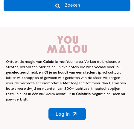
Zoeken
Ontdek de magie van
Calabria
met Youmalou. Verken de bruisende
straten, verborgen plekjes en unieke hotels die we speciaal voor jou
geselecteerd hebben. Of je nu houdt van een stedentrip vol cultuur,
lekker wilt shoppen of gewoon wilt genieten van de sfeer, wij zorgen
voor de perfecte accommodatie. Met toegang tot meer dan 1,3 miljoen
hotels wereldwijd en vluchten van 300+ luchtvaartmaatschappijen
regel je alles in één klik. Jouw avontuur in
Calabria
begint hier. Boek nu
jouw verblijf!.
Log in