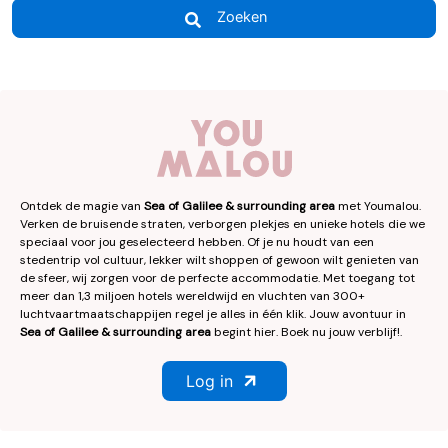
Zoeken
Ontdek de magie van
Sea of Galilee & surrounding area
met Youmalou.
Verken de bruisende straten, verborgen plekjes en unieke hotels die we
speciaal voor jou geselecteerd hebben. Of je nu houdt van een
stedentrip vol cultuur, lekker wilt shoppen of gewoon wilt genieten van
de sfeer, wij zorgen voor de perfecte accommodatie. Met toegang tot
meer dan 1,3 miljoen hotels wereldwijd en vluchten van 300+
luchtvaartmaatschappijen regel je alles in één klik. Jouw avontuur in
Sea of Galilee & surrounding area
begint hier. Boek nu jouw verblijf!.
Log in