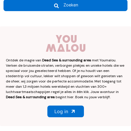
Zoeken
Ontdek de magie van
Dead Sea & surrounding area
met Youmalou.
Verken de bruisende straten, verborgen plekjes en unieke hotels die we
speciaal voor jou geselecteerd hebben. Of je nu houdt van een
stedentrip vol cultuur, lekker wilt shoppen of gewoon wilt genieten van
de sfeer, wij zorgen voor de perfecte accommodatie. Met toegang tot
meer dan 1,3 miljoen hotels wereldwijd en vluchten van 300+
luchtvaartmaatschappijen regel je alles in één klik. Jouw avontuur in
Dead Sea & surrounding area
begint hier. Boek nu jouw verblijf!.
Log in