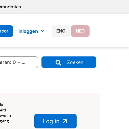
ommodaties
reer
ENG
NED
Inloggen
Zoeken
de
eerd
 gewoon
Log in
egang