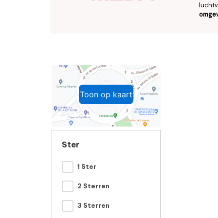
luchtv
omgev
Toon op kaart
Ster
1 Ster
2 Sterren
3 Sterren