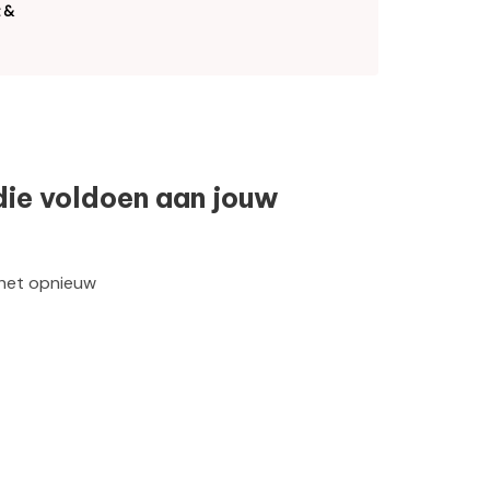
 &
die voldoen aan jouw
 het opnieuw