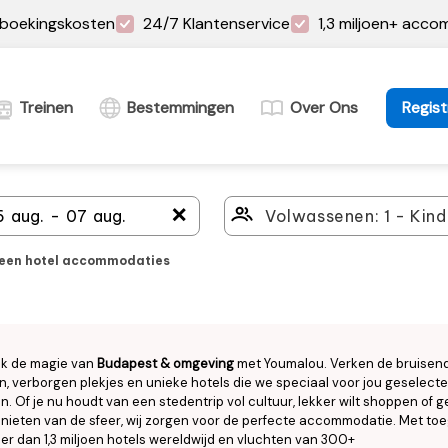
boekingskosten
24/7 Klantenservice
1,3 miljoen+ acc
Treinen
Bestemmingen
Over Ons
Regist
＋
leen hotel accommodaties
k de magie van
Budapest & omgeving
met Youmalou. Verken de bruisen
n, verborgen plekjes en unieke hotels die we speciaal voor jou geselect
. Of je nu houdt van een stedentrip vol cultuur, lekker wilt shoppen of
enieten van de sfeer, wij zorgen voor de perfecte accommodatie. Met to
er dan 1,3 miljoen hotels wereldwijd en vluchten van 300+