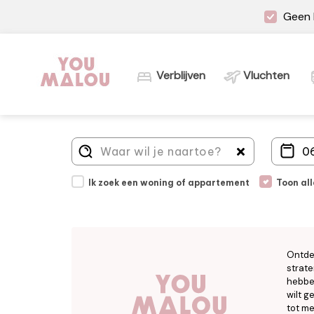
Geen 
Verblijven
Vluchten
Ik zoek een woning of appartement
Toon al
Ontde
strate
hebben
wilt g
tot me