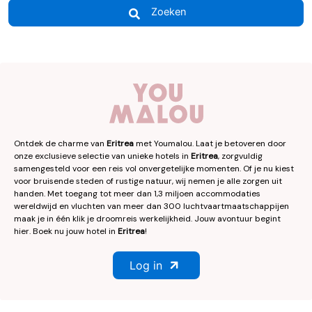
Zoeken
Ontdek de charme van
Eritrea
met Youmalou. Laat je betoveren door
onze exclusieve selectie van unieke hotels in
Eritrea
, zorgvuldig
samengesteld voor een reis vol onvergetelijke momenten. Of je nu kiest
voor bruisende steden of rustige natuur, wij nemen je alle zorgen uit
handen. Met toegang tot meer dan 1,3 miljoen accommodaties
wereldwijd en vluchten van meer dan 300 luchtvaartmaatschappijen
maak je in één klik je droomreis werkelijkheid. Jouw avontuur begint
hier. Boek nu jouw hotel in
Eritrea
!
Log in