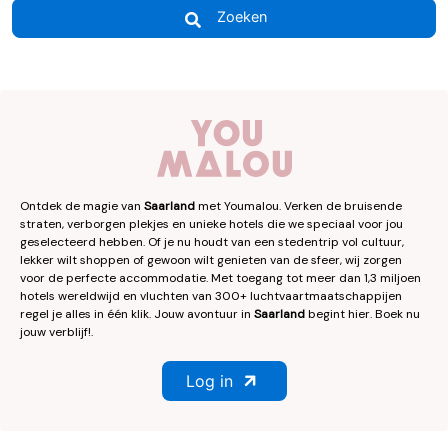
Zoeken
Ontdek de magie van
Saarland
met Youmalou. Verken de bruisende
straten, verborgen plekjes en unieke hotels die we speciaal voor jou
geselecteerd hebben. Of je nu houdt van een stedentrip vol cultuur,
lekker wilt shoppen of gewoon wilt genieten van de sfeer, wij zorgen
voor de perfecte accommodatie. Met toegang tot meer dan 1,3 miljoen
hotels wereldwijd en vluchten van 300+ luchtvaartmaatschappijen
regel je alles in één klik. Jouw avontuur in
Saarland
begint hier. Boek nu
jouw verblijf!.
Log in