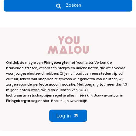
Zoeken
Ontdek de magie van
Piringebergte
met Youmalou. Verken de
bruisende straten, verborgen plekjes en unieke hotels die we speciaal
voor jou geselecteerd hebben. Of je nu houdt van een stedentrip vol
cultuur, lekker wilt shoppen of gewoon wilt genieten van de sfeer, wij
zorgen voor de perfecte accommodatie. Met toegang tot meer dan 1,3
miljoen hotels wereldwijd en vluchten van 300+
luchtvaartmaatschappijen regel je alles in één klik. Jouw avontuur in
Piringebergte
begint hier. Boek nu jouw verblijf!.
Log in