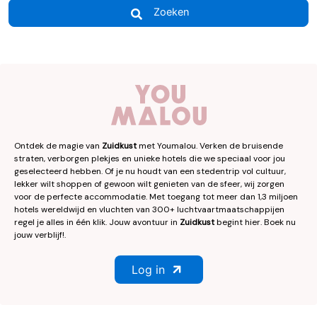
Zoeken
Ontdek de magie van
Zuidkust
met Youmalou. Verken de bruisende
straten, verborgen plekjes en unieke hotels die we speciaal voor jou
geselecteerd hebben. Of je nu houdt van een stedentrip vol cultuur,
lekker wilt shoppen of gewoon wilt genieten van de sfeer, wij zorgen
voor de perfecte accommodatie. Met toegang tot meer dan 1,3 miljoen
hotels wereldwijd en vluchten van 300+ luchtvaartmaatschappijen
regel je alles in één klik. Jouw avontuur in
Zuidkust
begint hier. Boek nu
jouw verblijf!.
Log in