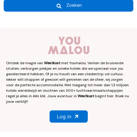
Zoeken
Ontdek de magie van
Westkust
met Youmalou. Verken de bruisende
straten, verborgen plekjes en unieke hotels die we speciaal voor jou
geselecteerd hebben. Of je nu houdt van een stedentrip vol cultuur,
lekker wilt shoppen of gewoon wilt genieten van de sfeer, wij zorgen
voor de perfecte accommodatie. Met toegang tot meer dan 1,3 miljoen
hotels wereldwijd en vluchten van 300+ luchtvaartmaatschappijen
regel je alles in één klik. Jouw avontuur in
Westkust
begint hier. Boek nu
jouw verblijf!.
Log in