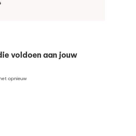
ë
die voldoen aan jouw
 het opnieuw