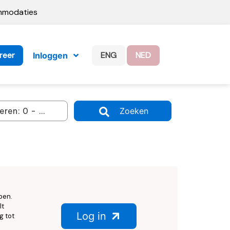
ommodaties
reer
ENG
NED
Inloggen
Zoeken
ben.
lt
Log in
g tot