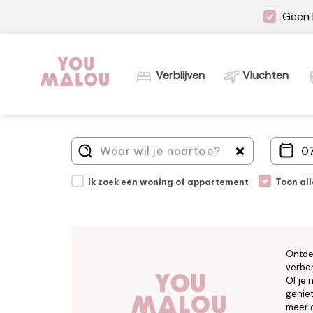
Geen 
Verblijven
Vluchten
Ik zoek een woning of appartement
Toon al
Ontde
verbor
Of je 
geniet
meer d