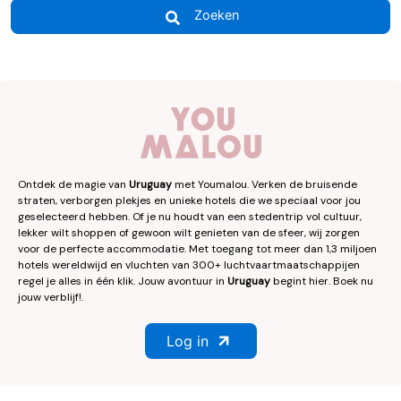
Zoeken
Ontdek de magie van
Uruguay
met Youmalou. Verken de bruisende
straten, verborgen plekjes en unieke hotels die we speciaal voor jou
geselecteerd hebben. Of je nu houdt van een stedentrip vol cultuur,
lekker wilt shoppen of gewoon wilt genieten van de sfeer, wij zorgen
voor de perfecte accommodatie. Met toegang tot meer dan 1,3 miljoen
hotels wereldwijd en vluchten van 300+ luchtvaartmaatschappijen
regel je alles in één klik. Jouw avontuur in
Uruguay
begint hier. Boek nu
jouw verblijf!.
Log in