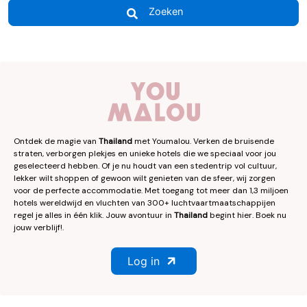
Zoeken
Ontdek de magie van
Thailand
met Youmalou. Verken de bruisende
straten, verborgen plekjes en unieke hotels die we speciaal voor jou
geselecteerd hebben. Of je nu houdt van een stedentrip vol cultuur,
lekker wilt shoppen of gewoon wilt genieten van de sfeer, wij zorgen
voor de perfecte accommodatie. Met toegang tot meer dan 1,3 miljoen
hotels wereldwijd en vluchten van 300+ luchtvaartmaatschappijen
regel je alles in één klik. Jouw avontuur in
Thailand
begint hier. Boek nu
jouw verblijf!.
Log in