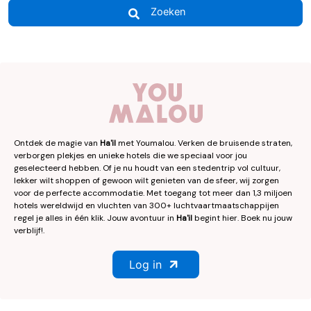
Zoeken
Ontdek de magie van
Ha'il
met Youmalou. Verken de bruisende straten,
verborgen plekjes en unieke hotels die we speciaal voor jou
geselecteerd hebben. Of je nu houdt van een stedentrip vol cultuur,
lekker wilt shoppen of gewoon wilt genieten van de sfeer, wij zorgen
voor de perfecte accommodatie. Met toegang tot meer dan 1,3 miljoen
hotels wereldwijd en vluchten van 300+ luchtvaartmaatschappijen
regel je alles in één klik. Jouw avontuur in
Ha'il
begint hier. Boek nu jouw
verblijf!.
Log in