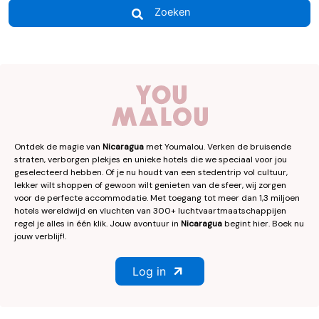
Zoeken
Ontdek de magie van
Nicaragua
met Youmalou. Verken de bruisende
straten, verborgen plekjes en unieke hotels die we speciaal voor jou
geselecteerd hebben. Of je nu houdt van een stedentrip vol cultuur,
lekker wilt shoppen of gewoon wilt genieten van de sfeer, wij zorgen
voor de perfecte accommodatie. Met toegang tot meer dan 1,3 miljoen
hotels wereldwijd en vluchten van 300+ luchtvaartmaatschappijen
regel je alles in één klik. Jouw avontuur in
Nicaragua
begint hier. Boek nu
jouw verblijf!.
Log in