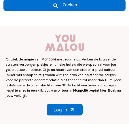
Zoeken
Ontdek de magie van
Mongolië
met Youmalou. Verken de bruisende
straten, verborgen plekjes en unieke hotels die we speciaal voor jou
geselecteerd hebben. Of je nu houdt van een stedentrip vol cultuur,
lekker wilt shoppen of gewoon wilt genieten van de sfeer, wij zorgen
voor de perfecte accommodatie. Met toegang tot meer dan 1,3 miljoen
hotels wereldwijd en vluchten van 300+ luchtvaartmaatschappijen
regel je alles in één klik. Jouw avontuur in
Mongolië
begint hier. Boek nu
jouw verblijf!.
Log in