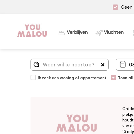
Geen 
Verblijven
Vluchten
Ik zoek een woning of appartement
Toon al
Ontde
plekje
houdt 
van de
1,3 mi