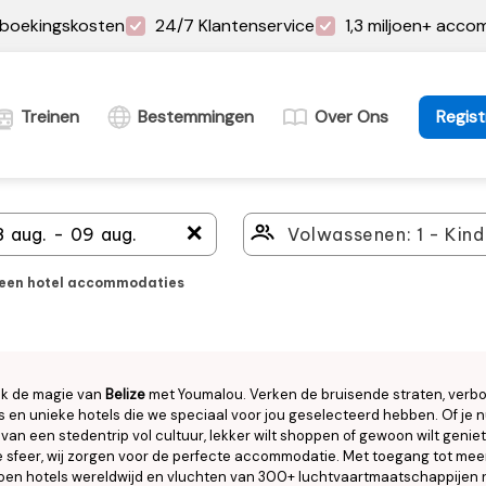
boekingskosten
24/7 Klantenservice
1,3 miljoen+ acc
Treinen
Bestemmingen
Over Ons
Regist
＋
leen hotel accommodaties
k de magie van
Belize
met Youmalou. Verken de bruisende straten, verb
s en unieke hotels die we speciaal voor jou geselecteerd hebben. Of je 
van een stedentrip vol cultuur, lekker wilt shoppen of gewoon wilt genie
 sfeer, wij zorgen voor de perfecte accommodatie. Met toegang tot mee
ljoen hotels wereldwijd en vluchten van 300+ luchtvaartmaatschappijen 