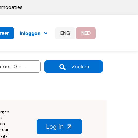
ommodaties
reer
ENG
NED
Inloggen
Zoeken
orgen
nu
ten
Log in
r dan
regel