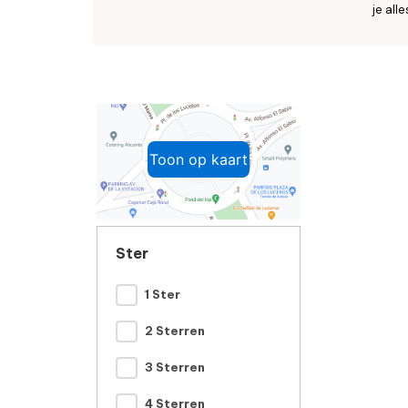
je all
Toon op kaart
Ster
1 Ster
2 Sterren
3 Sterren
4 Sterren